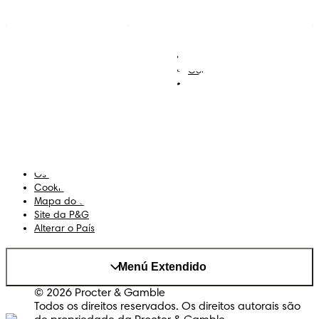
Descobre Dodot VIP
Regista-te na Dodot
Contacta-nos
Sobre Nós
Termos e Condições
Declaração de Acessibilidade
Privacidade
Os Meus Dados
Cookies
Mapa do Site
Site da P&G
Alterar o País
Menú Extendido
© 2026 Procter & Gamble
Todos os direitos reservados. Os direitos autorais são