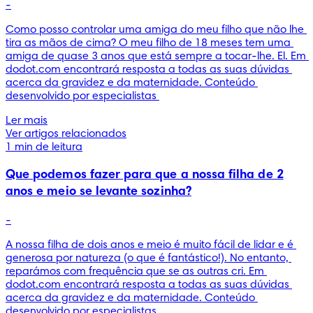
-
Como posso controlar uma amiga do meu filho que não lhe 
tira as mãos de cima? O meu filho de 18 meses tem uma 
amiga de quase 3 anos que está sempre a tocar-lhe. El. Em 
dodot.com encontrará resposta a todas as suas dúvidas 
acerca da gravidez e da maternidade. Conteúdo 
desenvolvido por especialistas 
Ler mais
Ver artigos relacionados
1 min de leitura
Que podemos fazer para que a nossa filha de 2
anos e meio se levante sozinha?
-
A nossa filha de dois anos e meio é muito fácil de lidar e é 
generosa por natureza (o que é fantástico!). No entanto, 
reparámos com frequência que se as outras cri. Em 
dodot.com encontrará resposta a todas as suas dúvidas 
acerca da gravidez e da maternidade. Conteúdo 
desenvolvido por especialistas 