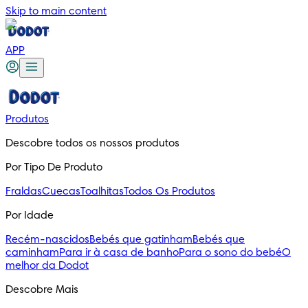
Skip to main content
APP
Produtos
Descobre todos os nossos produtos
Por Tipo De Produto
Fraldas
Cuecas
Toalhitas
Todos Os Produtos
Por Idade
Recém-nascidos
Bebés que gatinham
Bebés que
caminham
Para ir à casa de banho
Para o sono do bebé
O
melhor da Dodot
Descobre Mais