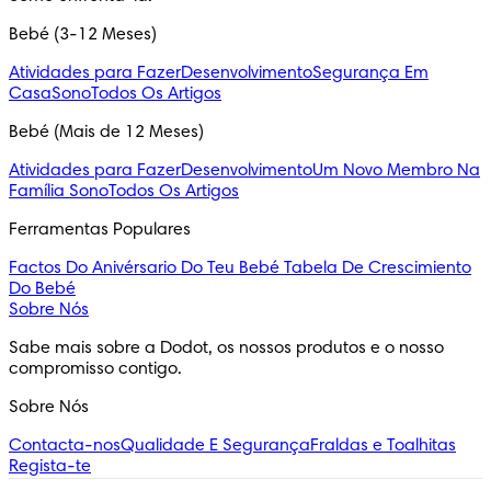
Bebé (3-12 Meses)
Atividades para Fazer
Desenvolvimento
Segurança Em
Casa
Sono
Todos Os Artigos
Bebé (Mais de 12 Meses)
Atividades para Fazer
Desenvolvimento
Um Novo Membro Na
Família
Sono
Todos Os Artigos
Ferramentas Populares
Factos Do Anivérsario Do Teu Bebé
Tabela De Crescimiento
Do Bebé
Sobre Nós
Sabe mais sobre a Dodot, os nossos produtos e o nosso 
compromisso contigo.
Sobre Nós
Contacta-nos
Qualidade E Segurança
Fraldas e Toalhitas
Regista-te