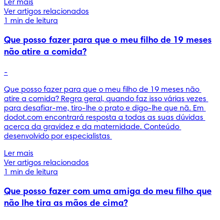
Ler mais
Ver artigos relacionados
1 min de leitura
Que posso fazer para que o meu filho de 19 meses
não atire a comida?
-
Que posso fazer para que o meu filho de 19 meses não 
atire a comida? Regra geral, quando faz isso várias vezes 
para desafiar-me, tiro-lhe o prato e digo-lhe que nã. Em 
dodot.com encontrará resposta a todas as suas dúvidas 
acerca da gravidez e da maternidade. Conteúdo 
desenvolvido por especialistas 
Ler mais
Ver artigos relacionados
1 min de leitura
Que posso fazer com uma amiga do meu filho que
não lhe tira as mãos de cima?