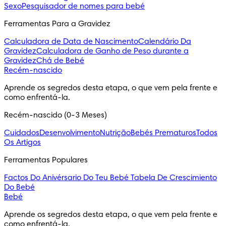
Sexo
Pesquisador de nomes para bebé
Ferramentas Para a Gravidez
Calculadora de Data de Nascimento
Calendário Da
Gravidez
Calculadora de Ganho de Peso durante a
Gravidez
Chá de Bebé
Recém-nascido
Aprende os segredos desta etapa, o que vem pela frente e 
como enfrentá-la.
Recém-nascido (0-3 Meses)
Cuidados
Desenvolvimento
Nutrição
Bebés Prematuros
Todos
Os Artigos
Ferramentas Populares
Factos Do Anivérsario Do Teu Bebé
Tabela De Crescimiento
Do Bebé
Bebé
Aprende os segredos desta etapa, o que vem pela frente e 
como enfrentá-la.