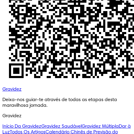
Gravidez
Deixa-nos guiar-te através de todas as etapas desta 
maravilhosa jornada.
Gravidez
Início Da Gravidez
Gravidez Saudável
Gravidez Múltipla
Dar à
Luz
Todos Os Artigos
Calendário Chinês de Previsão do