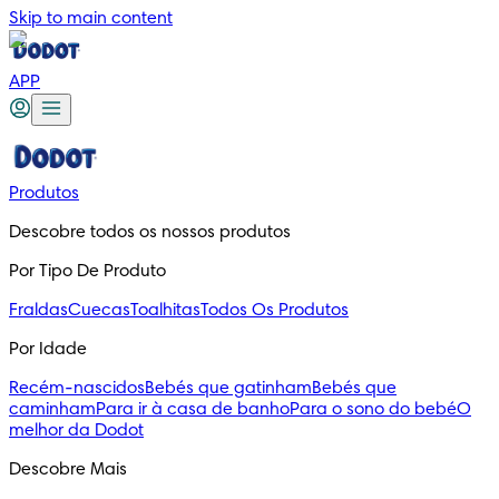
Skip to main content
APP
Produtos
Descobre todos os nossos produtos
Por Tipo De Produto
Fraldas
Cuecas
Toalhitas
Todos Os Produtos
Por Idade
Recém-nascidos
Bebés que gatinham
Bebés que
caminham
Para ir à casa de banho
Para o sono do bebé
O
melhor da Dodot
Descobre Mais