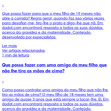
-
Que posso fazer para que o meu filho de 19 meses não 
atire a comida? Regra geral, quando faz isso várias vezes 
para desafiar-me, tiro-lhe o prato e digo-lhe que nã. Em 
dodot.com encontrará resposta a todas as suas dúvidas 
acerca da gravidez e da maternidade. Conteúdo 
desenvolvido por especialistas 
Ler mais
Ver artigos relacionados
1 min de leitura
Que posso fazer com uma amiga do meu filho que
não lhe tira as mãos de cima?
-
Como posso controlar uma amiga do meu filho que não lhe 
tira as mãos de cima? O meu filho de 18 meses tem uma 
amiga de quase 3 anos que está sempre a tocar-lhe. El. Em 
dodot.com encontrará resposta a todas as suas dúvidas 
acerca da gravidez e da maternidade. Conteúdo 