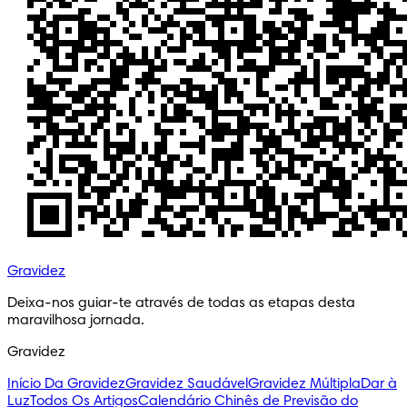
Gravidez
Deixa-nos guiar-te através de todas as etapas desta 
maravilhosa jornada.
Gravidez
Início Da Gravidez
Gravidez Saudável
Gravidez Múltipla
Dar à
Luz
Todos Os Artigos
Calendário Chinês de Previsão do