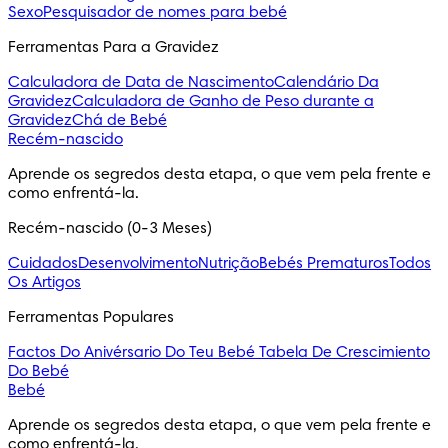
Sexo
Pesquisador de nomes para bebé
Ferramentas Para a Gravidez
Calculadora de Data de Nascimento
Calendário Da
Gravidez
Calculadora de Ganho de Peso durante a
Gravidez
Chá de Bebé
Recém-nascido
Aprende os segredos desta etapa, o que vem pela frente e 
como enfrentá-la.
Recém-nascido (0-3 Meses)
Cuidados
Desenvolvimento
Nutrição
Bebés Prematuros
Todos
Os Artigos
Ferramentas Populares
Factos Do Anivérsario Do Teu Bebé
Tabela De Crescimiento
Do Bebé
Bebé
Aprende os segredos desta etapa, o que vem pela frente e 
como enfrentá-la.