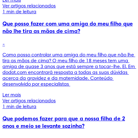
Ler mais
Ver artigos relacionados
1 min de leitura
Que posso fazer com uma amiga do meu filho que
não lhe tira as mãos de cima?
-
Como posso controlar uma amiga do meu filho que não lhe 
tira as mãos de cima? O meu filho de 18 meses tem uma 
amiga de quase 3 anos que está sempre a tocar-lhe. El. Em 
dodot.com encontrará resposta a todas as suas dúvidas 
acerca da gravidez e da maternidade. Conteúdo 
desenvolvido por especialistas 
Ler mais
Ver artigos relacionados
1 min de leitura
Que podemos fazer para que a nossa filha de 2
anos e meio se levante sozinha?