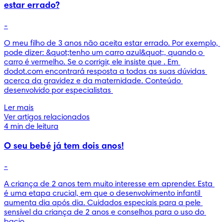
estar errado?
-
O meu filho de 3 anos não aceita estar errado. Por exemplo, 
pode dizer: &quot;tenho um carro azul&quot;, quando o 
carro é vermelho. Se o corrigir, ele insiste que . Em 
dodot.com encontrará resposta a todas as suas dúvidas 
acerca da gravidez e da maternidade. Conteúdo 
desenvolvido por especialistas 
Ler mais
Ver artigos relacionados
4 min de leitura
O seu bebé já tem dois anos!
-
A criança de 2 anos tem muito interesse em aprender. Esta 
é uma etapa crucial, em que o desenvolvimento infantil 
aumenta dia após dia. Cuidados especiais para a pele 
sensível da criança de 2 anos e conselhos para o uso do 