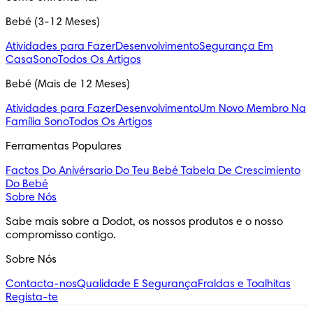
Bebé (3-12 Meses)
Atividades para Fazer
Desenvolvimento
Segurança Em
Casa
Sono
Todos Os Artigos
Bebé (Mais de 12 Meses)
Atividades para Fazer
Desenvolvimento
Um Novo Membro Na
Família
Sono
Todos Os Artigos
Ferramentas Populares
Factos Do Anivérsario Do Teu Bebé
Tabela De Crescimiento
Do Bebé
Sobre Nós
Sabe mais sobre a Dodot, os nossos produtos e o nosso 
compromisso contigo.
Sobre Nós
Contacta-nos
Qualidade E Segurança
Fraldas e Toalhitas
Regista-te