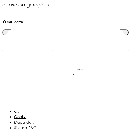
atravessa gerações.
Junta-te ao clube
Descobre Dodot VIP
Regista-te na Dodot
Contacta-nos
Sobre Nós
Termos e Condições
Declaração de Acessibilidade
Privacidade
Os Meus Dados
Cookies
Mapa do Site
Site da P&G