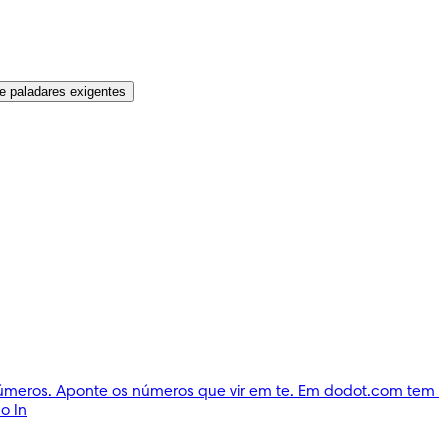
e paladares exigentes
números. Aponte os números que vir em te. Em dodot.com tem 
o In