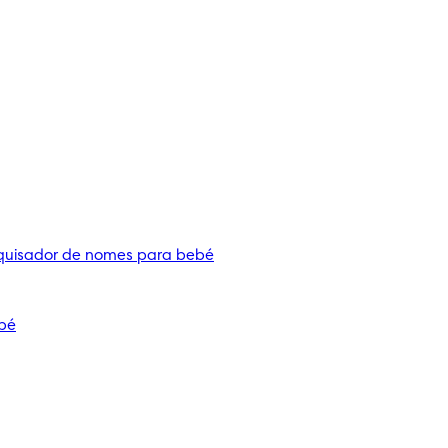
quisador de nomes para bebé
bé