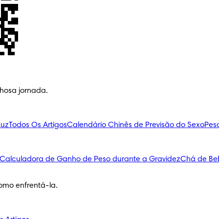
lhosa jornada.
Luz
Todos Os Artigos
Calendário Chinês de Previsão do Sexo
Pes
Calculadora de Ganho de Peso durante a Gravidez
Chá de Be
omo enfrentá-la.