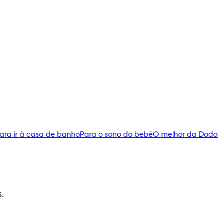
ara ir à casa de banho
Para o sono do bebé
O melhor da Dodo
S.