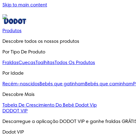
Skip to main content
Produtos
Descobre todos os nossos produtos
Por Tipo De Produto
Fraldas
Cuecas
Toalhitas
Todos Os Produtos
Por Idade
Recém-nascidos
Bebés que gatinham
Bebés que caminham
P
Descobre Mais
Tabela De Crescimiento Do Bebé
Dodot Vip
DODOT VIP
Descarregue a aplicação DODOT VIP e ganhe fraldas GRÁTI
Dodot VIP