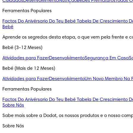
Cuidados
Desenvolvimento
Nutrição
Bebés Prematuros
Todos O
Ferramentas Populares
Factos Do Anivérsario Do Teu Bebé
Tabela De Crescimiento D
Bebé
Aprende os segredos desta etapa, o que vem pela frente e c
Bebé (3-12 Meses)
Atividades para Fazer
Desenvolvimento
Segurança Em Casa
S
Bebé (Mais de 12 Meses)
Atividades para Fazer
Desenvolvimento
Um Novo Membro Na F
Ferramentas Populares
Factos Do Anivérsario Do Teu Bebé
Tabela De Crescimiento D
Sobre Nós
Sabe mais sobre a Dodot, os nossos produtos e o nosso comp
Sobre Nós