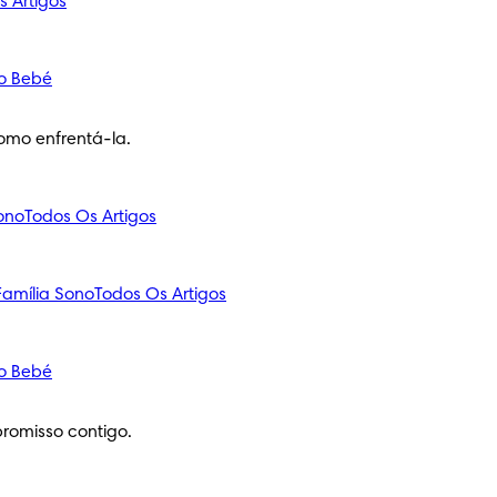
s Artigos
o Bebé
omo enfrentá-la.
ono
Todos Os Artigos
amília
Sono
Todos Os Artigos
o Bebé
romisso contigo.