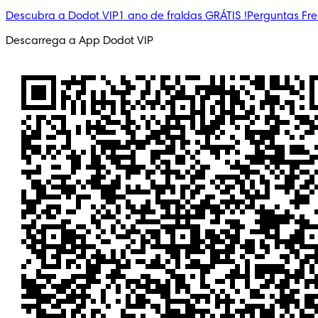
Descubra a Dodot VIP
1 ano de fraldas GRÁTIS !
Perguntas Fr
Descarrega a App Dodot VIP