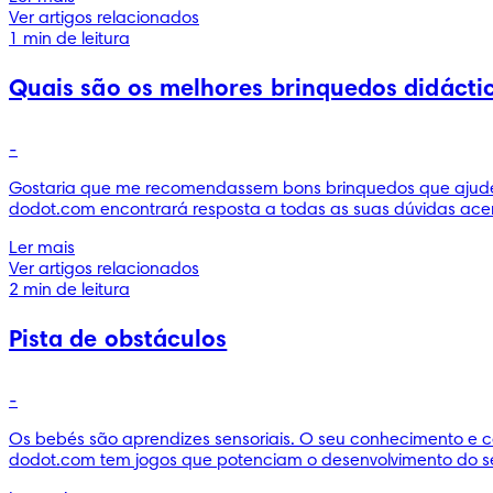
Ver artigos relacionados
1 min de leitura
Quais são os melhores brinquedos didáctic
-
Gostaria que me recomendassem bons brinquedos que ajudem
dodot.com encontrará resposta a todas as suas dúvidas acer
Ler mais
Ver artigos relacionados
2 min de leitura
Pista de obstáculos
-
Os bebés são aprendizes sensoriais. O seu conhecimento e
dodot.com tem jogos que potenciam o desenvolvimento do se