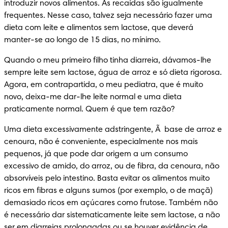
introduzir novos alimentos. As recaídas são igualmente 
frequentes. Nesse caso, talvez seja necessário fazer uma 
dieta com leite e alimentos sem lactose, que deverá 
manter-se ao longo de 15 dias, no mínimo.
Quando o meu primeiro filho tinha diarreia, dávamos-lhe 
sempre leite sem lactose, água de arroz e só dieta rigorosa. 
Agora, em contrapartida, o meu pediatra, que é muito 
novo, deixa-me dar-lhe leite normal e uma dieta 
praticamente normal. Quem é que tem razão?
Uma dieta excessivamente adstringente, Ã  base de arroz e 
cenoura, não é conveniente, especialmente nos mais 
pequenos, já que pode dar origem a um consumo 
excessivo de amido, do arroz, ou de fibra, da cenoura, não 
absorvíveis pelo intestino. Basta evitar os alimentos muito 
ricos em fibras e alguns sumos (por exemplo, o de maçã) 
demasiado ricos em açúcares como frutose. Também não 
é necessário dar sistematicamente leite sem lactose, a não 
ser em diarreias prolongadas ou se houver evidência de 