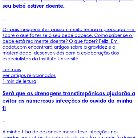
seu bebé estiver doente.
-
Os pais inexperientes passam muito tempo a preocupar-se 
sobre o que fazer se o seu bebé adoece. Como saber se o 
bebé está realmente doente? O que fazer? Feliz. Em 
dodot.com encontrará artigos sobre a gravidez e a 
maternidade, desenvolvidos com a colaboração dos 
especialistas do Instituto Universitá
Ler mais
Ver artigos relacionados
1 min de leitura
Será que as drenagens transtimpânicas ajudarão a
evitar as numerosas infecções do ouvido da minha
fi
-
A minha filha de dezanove meses teve infecções nos 
ouvidos uma atrás da outra desde que fez um mês (e deixei 