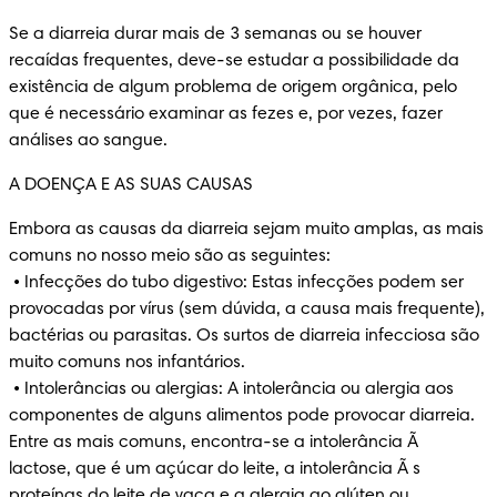
Se a diarreia durar mais de 3 semanas ou se houver 
recaídas frequentes, deve-se estudar a possibilidade da 
existência de algum problema de origem orgânica, pelo 
que é necessário examinar as fezes e, por vezes, fazer 
análises ao sangue.
A DOENÇA E AS SUAS CAUSAS
Embora as causas da diarreia sejam muito amplas, as mais 
comuns no nosso meio são as seguintes:

 • Infecções do tubo digestivo: Estas infecções podem ser 
provocadas por vírus (sem dúvida, a causa mais frequente), 
bactérias ou parasitas. Os surtos de diarreia infecciosa são 
muito comuns nos infantários.

 • Intolerâncias ou alergias: A intolerância ou alergia aos 
componentes de alguns alimentos pode provocar diarreia. 
Entre as mais comuns, encontra-se a intolerância Ã  
lactose, que é um açúcar do leite, a intolerância Ã s 
proteínas do leite de vaca e a alergia ao glúten ou 