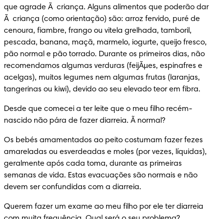
que agrade Ã  criança. Alguns alimentos que poderão dar 
Ã  criança (como orientação) são: arroz fervido, puré de 
cenoura, fiambre, frango ou vitela grelhada, tamboril, 
pescada, banana, maçã, marmelo, iogurte, queijo fresco, 
pão normal e pão torrado. Durante os primeiros dias, não 
recomendamos algumas verduras (feijÃµes, espinafres e 
acelgas), muitos legumes nem algumas frutas (laranjas, 
tangerinas ou kiwi), devido ao seu elevado teor em fibra.
Desde que comecei a ter leite que o meu filho recém-
nascido não pára de fazer diarreia. Ã normal?
Os bebés amamentados ao peito costumam fazer fezes 
amareladas ou esverdeadas e moles (por vezes, líquidas), 
geralmente após cada toma, durante as primeiras 
semanas de vida. Estas evacuações são normais e não 
devem ser confundidas com a diarreia.
Querem fazer um exame ao meu filho por ele ter diarreia 
com muita frequência. Qual será o seu problema?