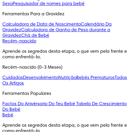
Sexo
Pesquisador de nomes para bebé
Ferramentas Para a Gravidez
Calculadora de Data de Nascimento
Calendário Da
Gravidez
Calculadora de Ganho de Peso durante a
Gravidez
Chá de Bebé
Recém-nascido
Aprende os segredos desta etapa, o que vem pela frente e 
como enfrentá-la.
Recém-nascido (0-3 Meses)
Cuidados
Desenvolvimento
Nutrição
Bebés Prematuros
Todos
Os Artigos
Ferramentas Populares
Factos Do Anivérsario Do Teu Bebé
Tabela De Crescimiento
Do Bebé
Bebé
Aprende os segredos desta etapa, o que vem pela frente e 
como enfrentá-la.