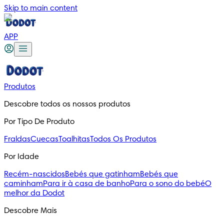
Skip to main content
APP
Produtos
Descobre todos os nossos produtos
Por Tipo De Produto
Fraldas
Cuecas
Toalhitas
Todos Os Produtos
Por Idade
Recém-nascidos
Bebés que gatinham
Bebés que
caminham
Para ir à casa de banho
Para o sono do bebé
O
melhor da Dodot
Descobre Mais