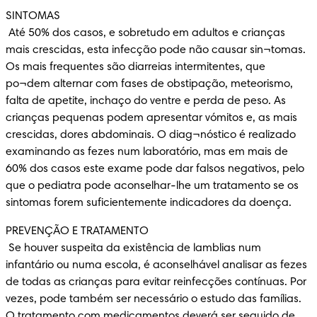
SINTOMAS

 Até 50% dos casos, e sobretudo em adultos e crianças 
mais crescidas, esta infecção pode não causar sin¬tomas. 
Os mais frequentes são diarreias intermitentes, que 
po¬dem alternar com fases de obstipação, meteorismo, 
falta de apetite, inchaço do ventre e perda de peso. As 
crianças pequenas podem apresentar vómitos e, as mais 
crescidas, dores abdominais. O diag¬nóstico é realizado 
examinando as fezes num laboratório, mas em mais de 
60% dos casos este exame pode dar falsos negativos, pelo 
que o pediatra pode aconselhar-lhe um tratamento se os 
sintomas forem suficientemente indicadores da doença.
PREVENÇÃO E TRATAMENTO

 Se houver suspeita da existência de lamblias num 
infantário ou numa escola, é aconselhável analisar as fezes 
de todas as crianças para evitar reinfecções contínuas. Por 
vezes, pode também ser necessário o estudo das famílias. 
O tratamento com medicamentos deverá ser seguido de 