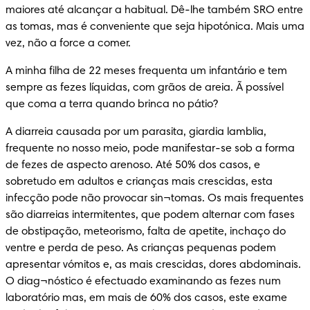
maiores até alcançar a habitual. Dê-lhe também SRO entre 
as tomas, mas é conveniente que seja hipotónica. Mais uma 
vez, não a force a comer.
A minha filha de 22 meses frequenta um infantário e tem 
sempre as fezes líquidas, com grãos de areia. Ã possível 
que coma a terra quando brinca no pátio?
A diarreia causada por um parasita, giardia lamblia, 
frequente no nosso meio, pode manifestar-se sob a forma 
de fezes de aspecto arenoso. Até 50% dos casos, e 
sobretudo em adultos e crianças mais crescidas, esta 
infecção pode não provocar sin¬tomas. Os mais frequentes 
são diarreias intermitentes, que podem alternar com fases 
de obstipação, meteorismo, falta de apetite, inchaço do 
ventre e perda de peso. As crianças pequenas podem 
apresentar vómitos e, as mais crescidas, dores abdominais. 
O diag¬nóstico é efectuado examinando as fezes num 
laboratório mas, em mais de 60% dos casos, este exame 