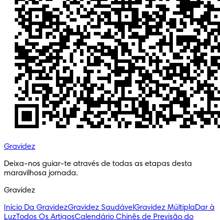
Gravidez
Deixa-nos guiar-te através de todas as etapas desta 
maravilhosa jornada.
Gravidez
Início Da Gravidez
Gravidez Saudável
Gravidez Múltipla
Dar à
Luz
Todos Os Artigos
Calendário Chinês de Previsão do