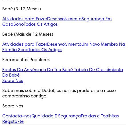
Bebé (3-12 Meses)
Atividades para Fazer
Desenvolvimento
Segurança Em
Casa
Sono
Todos Os Artigos
Bebé (Mais de 12 Meses)
Atividades para Fazer
Desenvolvimento
Um Novo Membro Na
Família
Sono
Todos Os Artigos
Ferramentas Populares
Factos Do Anivérsario Do Teu Bebé
Tabela De Crescimiento
Do Bebé
Sobre Nós
Sabe mais sobre a Dodot, os nossos produtos e o nosso 
compromisso contigo.
Sobre Nós
Contacta-nos
Qualidade E Segurança
Fraldas e Toalhitas
Regista-te